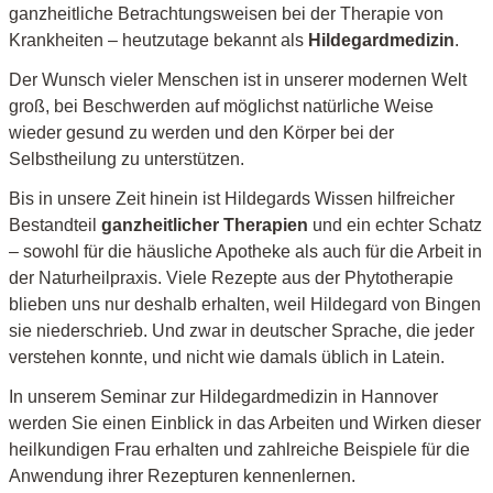
ganzheitliche Betrachtungsweisen bei der Therapie von
search
Krankheiten – heutzutage bekannt als
Hildegardmedizin
.
result.
Touch
Der Wunsch vieler Menschen ist in unserer modernen Welt
device
groß, bei Beschwerden auf möglichst natürliche Weise
users
wieder gesund zu werden und den Körper bei der
can
Selbstheilung zu unterstützen.
use
Bis in unsere Zeit hinein ist Hildegards Wissen hilfreicher
touch
Bestandteil
ganzheitlicher Therapien
und ein echter Schatz
and
– sowohl für die häusliche Apotheke als auch für die Arbeit in
swipe
der Naturheilpraxis. Viele Rezepte aus der Phytotherapie
gestures.
blieben uns nur deshalb erhalten, weil Hildegard von Bingen
sie niederschrieb. Und zwar in deutscher Sprache, die jeder
verstehen konnte, und nicht wie damals üblich in Latein.
In unserem Seminar zur Hildegardmedizin in Hannover
werden Sie einen Einblick in das Arbeiten und Wirken dieser
heilkundigen Frau erhalten und zahlreiche Beispiele für die
Anwendung ihrer Rezepturen kennenlernen.