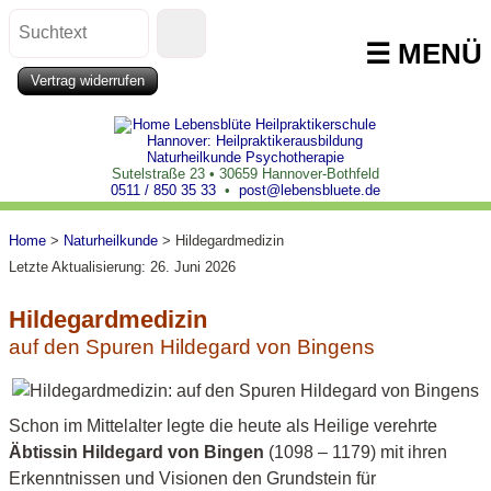
☰ MENÜ
Use
Vertrag widerrufen
the
up
and
down
Sutelstraße 23 • 30659 Hannover-Bothfeld
0511 / 850 35 33
•
post@lebensbluete.de
arrows
to
Home
>
Naturheilkunde
>
Hildegardmedizin
select
Letzte Aktualisierung: 26. Juni 2026
a
result.
Hildegardmedizin
Press
auf den Spuren Hildegard von Bingens
enter
to
go
Schon im Mittelalter legte die heute als Heilige verehrte
to
Äbtissin Hildegard von Bingen
(1098 – 1179) mit ihren
the
Erkenntnissen und Visionen den Grundstein für
selected