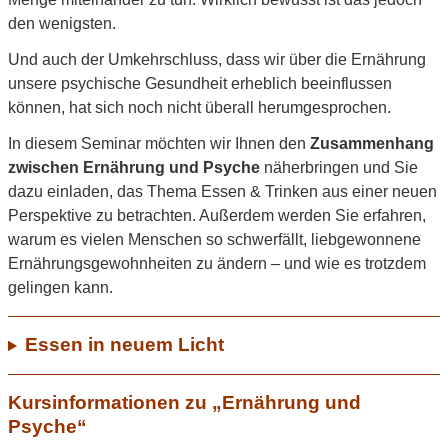
search
den wenigsten.
result.
Und auch der Umkehrschluss, dass wir über die Ernährung
Touch
unsere psychische Gesundheit erheblich beeinflussen
device
können, hat sich noch nicht überall herumgesprochen.
users
can
In diesem Seminar möchten wir Ihnen den
Zusammenhang
use
zwischen Ernährung und Psyche
näherbringen und Sie
touch
dazu einladen, das Thema Essen & Trinken aus einer neuen
and
Perspektive zu betrachten. Außerdem werden Sie erfahren,
swipe
warum es vielen Menschen so schwerfällt, liebgewonnene
gestures.
Ernährungsgewohnheiten zu ändern – und wie es trotzdem
gelingen kann.
Essen in neuem Licht
Kursinformationen zu „Ernährung und
Psyche“