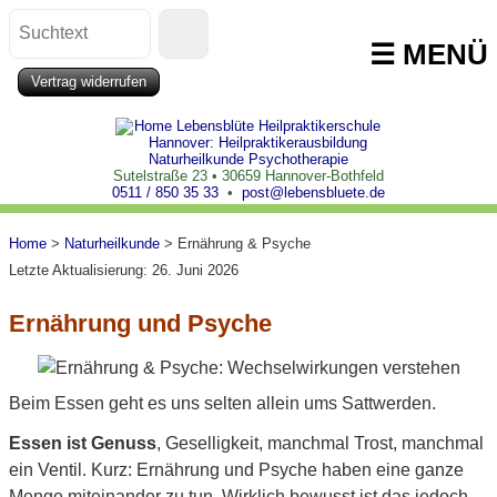
☰ MENÜ
Use
Vertrag widerrufen
the
up
and
down
Sutelstraße 23 • 30659 Hannover-Bothfeld
0511 / 850 35 33
•
post@lebensbluete.de
arrows
to
Home
>
Naturheilkunde
>
Ernährung & Psyche
select
Letzte Aktualisierung: 26. Juni 2026
a
result.
Ernährung und Psyche
Press
enter
to
Beim Essen geht es uns selten allein ums Sattwerden.
go
to
Essen ist Genuss
, Geselligkeit, manchmal Trost, manchmal
the
ein Ventil. Kurz: Ernährung und Psyche haben eine ganze
selected
Menge miteinander zu tun. Wirklich bewusst ist das jedoch